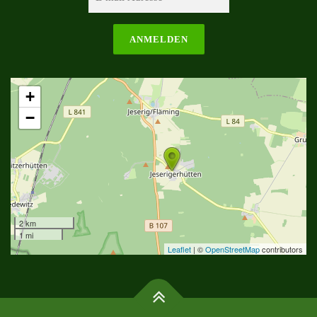
+
−
2 km
1 mi
Leaflet
| ©
OpenStreetMap
contributors