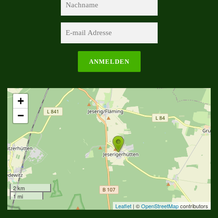
+
−
2 km
1 mi
Leaflet
| ©
OpenStreetMap
contributors